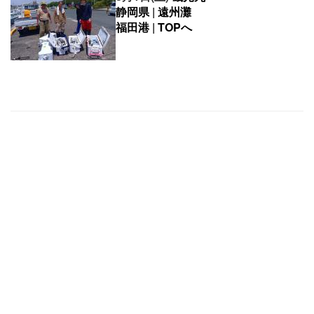
静岡県
|
遠州灘
福田港
|
TOPへ