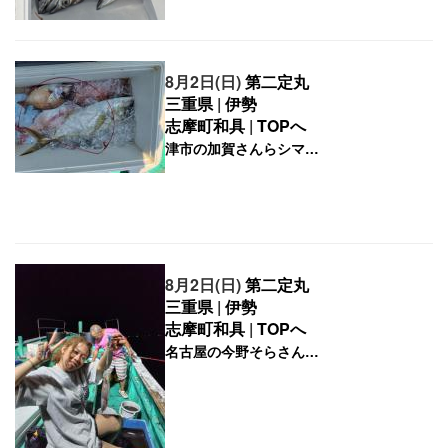
8月2日(日)
第二定丸
三重県
|
伊勢
志摩町和具
|
TOPへ
8月2日(日)
第二定丸
三重県
|
伊勢
志摩町和具
|
TOPへ