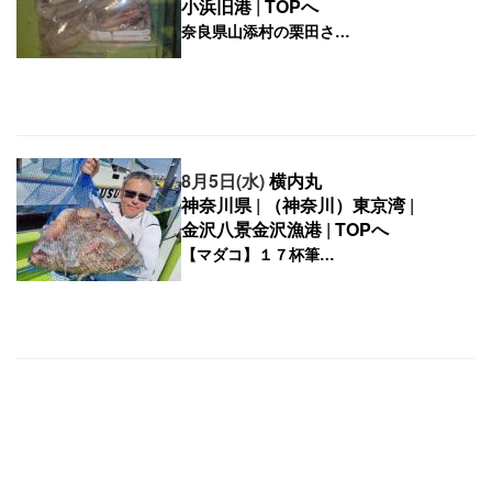
小浜旧港
|
TOPへ
8月5日(水)
横内丸
神奈川県
|
（神奈川）東京湾
|
金沢八景金沢漁港
|
TOPへ