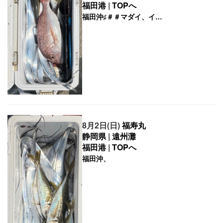
福田港
|
TOPへ
8月2日(日)
福寿丸
静岡県
|
遠州灘
福田港
|
TOPへ