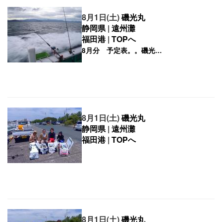
8月1日(土)
磯光丸
静岡県
|
遠州灘
福田港
|
TOPへ
8月1日(土)
磯光丸
静岡県
|
遠州灘
福田港
|
TOPへ
8月1日(土)
磯光丸