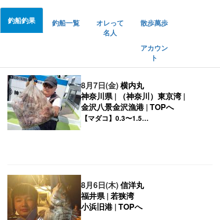
釣船釣果
釣船一覧
オレって
散歩萬歩
名人
アカウン
ト
8月7日(金)
横内丸
神奈川県
|
（神奈川）東京湾
|
金沢八景金沢漁港
|
TOPへ
8月6日(木)
信洋丸
福井県
|
若狭湾
小浜旧港
|
TOPへ