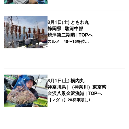
8月1日(土)
ともわ丸
静岡県
|
駿河中部
焼津第二期港
|
TOPへ
8月1日(土)
横内丸
神奈川県
|
（神奈川）東京湾
|
金沢八景金沢漁港
|
TOPへ