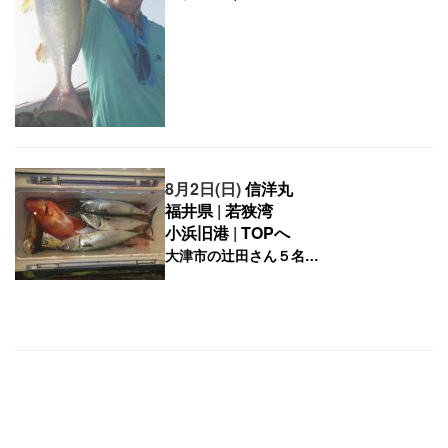
8月2日(日)
信洋丸
福井県
|
若狭湾
小浜旧港
|
TOPへ