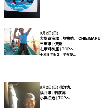
8月2日(日)
大型遊漁船：智栄丸 CHIEIMARU
三重県
|
伊勢
志摩町御座
|
TOPへ
8月2日(日)
信洋丸
福井県
|
若狭湾
小浜旧港
|
TOPへ