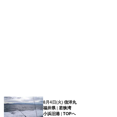
8月4日(火)
信洋丸
福井県
|
若狭湾
小浜旧港
|
TOPへ