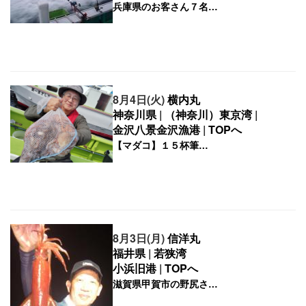
8月4日(火)
横内丸
神奈川県
|
（神奈川）東京湾
|
金沢八景金沢漁港
|
TOPへ
8月3日(月)
信洋丸
福井県
|
若狭湾
小浜旧港
|
TOPへ